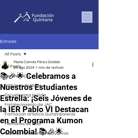
Entrada
All Posts
María Camila Pérez Giraldo
All Posts
20 ago 2024
1 min de lectura
📚🎉🌟 Celebramos a
Centros ADN
Nuestros Estudiantes
SOS Grande Mujer
Escuela para la Vida
Estrella: ¡Seis Jóvenes de
Fortalecimiento de JAC
la IER Pablo VI Destacan
Formación artística Guitamboreros
en el Programa Kumon
Memorias de vida
Colombia! 📚🎉🌟
Gallinas Ponedoras Productivas