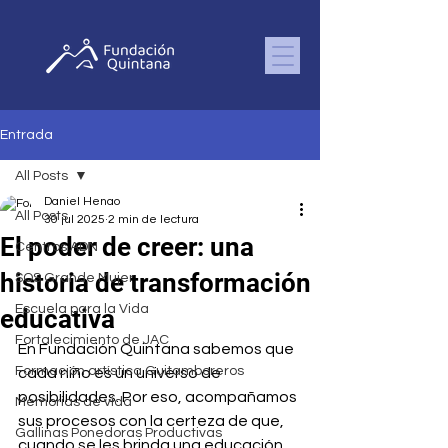
Entrada
All Posts
Daniel Henao
All Posts
30 jul 2025
2 min de lectura
El poder de creer: una
Centros ADN
historia de transformación
SOS Grande Mujer
Escuela para la Vida
educativa
Fortalecimiento de JAC
En Fundación Quintana sabemos que 
Formación artística Guitamboreros
cada niño es un universo de 
posibilidades. Por eso, acompañamos 
Memorias de vida
sus procesos con la certeza de que, 
Gallinas Ponedoras Productivas
cuando se les brinda una educación 