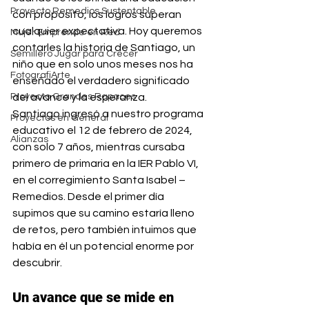
Proyecto Remedios Sustentable
con propósito, los logros superan 
cualquier expectativa. Hoy queremos 
Mujer Emprende en Red
contarles la historia de Santiago, un 
Semillero Jugar para Crecer
niño que en solo unos meses nos ha 
FotografiArte
enseñado el verdadero significado 
Proyecto Grandes Rapaces
del avance y la esperanza.
Santiago ingresó a nuestro programa 
Proyectos en General
educativo el 12 de febrero de 2024, 
Alianzas
con solo 7 años, mientras cursaba 
primero de primaria en la IER Pablo VI, 
en el corregimiento Santa Isabel – 
Remedios. Desde el primer día 
supimos que su camino estaría lleno 
de retos, pero también intuimos que 
había en él un potencial enorme por 
descubrir.
Un avance que se mide en 