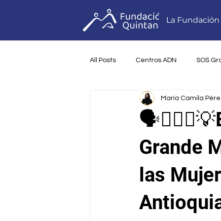
La Fundación
All Posts
Centros ADN
SOS Gr
María Camila Pére
Formación artística Guitamborero
🗣️🧍🏻‍♀
Mujer Emprende en Red
Sem
Grande M
las Muje
Proyectos en General
Alianz
Antioquia