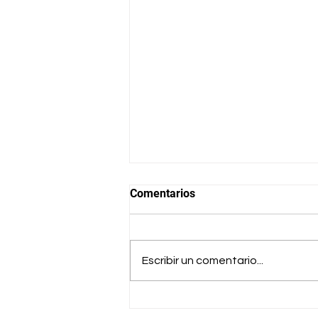
Comentarios
Escribir un comentario...
Apiario Escuela: aprendiendo
a cuidar la vida desde la