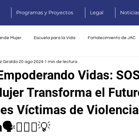
Programas y Proyectos
Legal
Noticia
ande Mujer
Escuela para la Vida
Fortalecimiento de JAC
z Giraldo
20 ago 2024
1 min de lectura
s
Memorias de vida
Gallinas Ponedoras Productivas
️💡Empoderando Vidas: SO
illero Jugar para Crecer
FotografiArte
Proyecto Grandes
ujer Transforma el Futur
res Víctimas de Violencia
as
️🧍🏻‍♀️💡