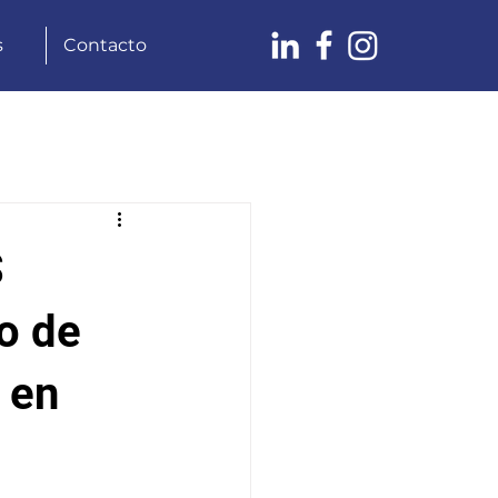
s
Contacto
Proyecto Remedios Sustentable
S
 Rapaces
o de
 en