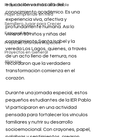
educación va más allá del 
Proyecto Remedios Sustentable
conocimiento académico. Es una 
Mujer Emprende en Red
experiencia viva, afectiva y 
Semillero Jugar para Crecer
profundamente humana. Así lo 
FotografiArte
vivieron 80 niños y niñas del 
corregimiento Santa Isabel y la 
Proyecto Grandes Rapaces
vereda Los Lagos, quienes, a través 
Proyectos en General
de un acto lleno de ternura, nos 
Alianzas
recordaron que la verdadera 
transformación comienza en el 
corazón.
Durante una jornada especial, estos 
pequeños estudiantes de la IER Pablo 
VI participaron en una actividad 
pensada para fortalecer los vínculos 
familiares y nutrir su desarrollo 
socioemocional. Con crayones, papel, 
palabras y sentimientos, crearon 