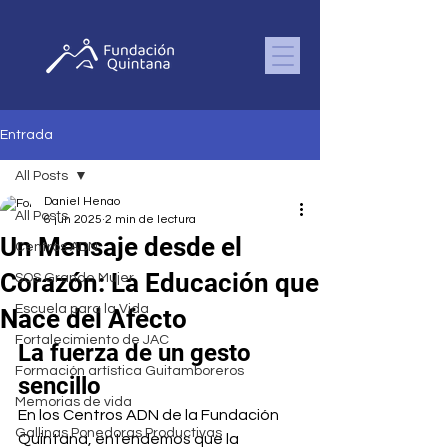
Entrada
All Posts
Daniel Henao
All Posts
6 jun 2025
2 min de lectura
Un Mensaje desde el
Centros ADN
Corazón: La Educación que
SOS Grande Mujer
Escuela para la Vida
Nace del Afecto
Fortalecimiento de JAC
La fuerza de un gesto 
Formación artística Guitamboreros
sencillo
Memorias de vida
En los Centros ADN de la Fundación 
Gallinas Ponedoras Productivas
Quintana, entendemos que la 