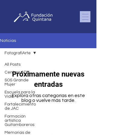
Noticias
FotografiArte
All Posts
Próximamente nuevas
Centros ADN
SOS Grande
entradas
Mujer
Escuela para la
Explora otras categorías en este
Vida
blog o vuelve más tarde.
Fortalecimiento
de JAC
Formación
artística
Guitamboreros
Memorias de