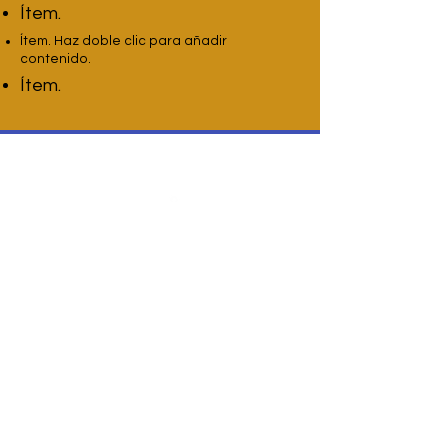
Ítem.
Ítem. Haz doble clic para añadir
contenido.
Ítem.
Fundaciones aliadas:
Sodhi Foundation
Suscribete a las últimas noticias
Entérate de nuestros proyectos