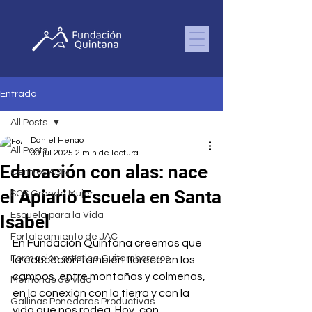
Entrada
All Posts
Daniel Henao
All Posts
30 jul 2025
2 min de lectura
Educación con alas: nace
Centros ADN
el Apiario Escuela en Santa
SOS Grande Mujer
Escuela para la Vida
Isabel
Fortalecimiento de JAC
En Fundación Quintana creemos que 
Formación artística Guitamboreros
la educación también florece en los 
campos, entre montañas y colmenas, 
Memorias de vida
en la conexión con la tierra y con la 
Gallinas Ponedoras Productivas
vida que nos rodea. Hoy, con 