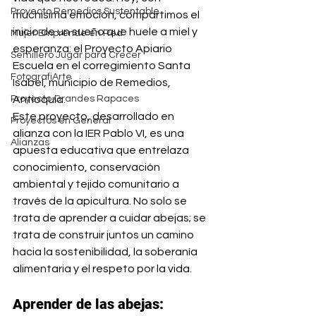
Proyecto Remedios Sustentable
muchísima emoción, compartimos el 
inicio de un sueño que huele a miel y 
Mujer Emprende en Red
esperanza: el Proyecto Apiario 
Semillero Jugar para Crecer
Escuela en el corregimiento Santa 
FotografiArte
Isabel, municipio de Remedios, 
Proyecto Grandes Rapaces
Antioquia.
Este proyecto, desarrollado en 
Proyectos en General
alianza con la IER Pablo VI, es una 
Alianzas
apuesta educativa que entrelaza 
conocimiento, conservación 
ambiental y tejido comunitario a 
través de la apicultura. No solo se 
trata de aprender a cuidar abejas; se 
trata de construir juntos un camino 
hacia la sostenibilidad, la soberanía 
alimentaria y el respeto por la vida.
Aprender de las abejas: 