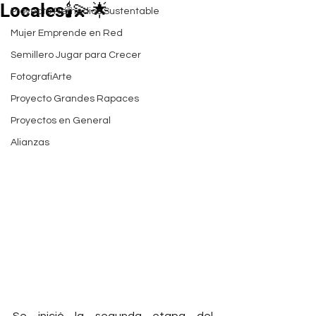
Locales🕯💫🌟
Proyecto Remedios Sustentable
Mujer Emprende en Red
Semillero Jugar para Crecer
FotografiArte
Proyecto Grandes Rapaces
Proyectos en General
Alianzas
Se inició la segunda etapa del 